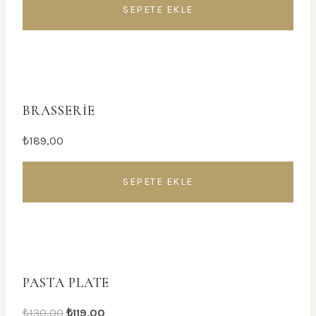
SEPETE EKLE
BRASSERIE
₺
189,00
SEPETE EKLE
İndirim!
PASTA PLATE
Orijinal
Şu
₺
130,00
₺
119,00