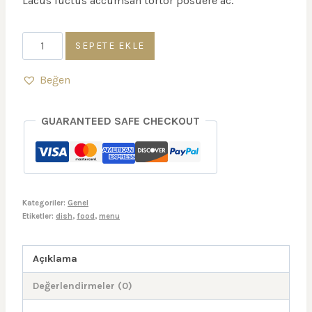
Lacus luctus accumsan tortor posuere ac.
Glazed
SEPETE EKLE
Plate
adet
Beğen
GUARANTEED SAFE CHECKOUT
Kategoriler:
Genel
Etiketler:
dish
,
food
,
menu
Açıklama
Değerlendirmeler (0)