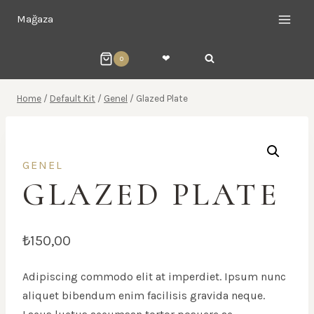
Skip
Mağaza
to
content
❤︎
0
Home
/
Default Kit
/
Genel
/
Glazed Plate
GENEL
GLAZED PLATE
₺
150,00
Adipiscing commodo elit at imperdiet. Ipsum nunc
aliquet bibendum enim facilisis gravida neque.