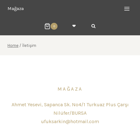
Mağaza
❤︎
0
Home
/
İletişim
MAĞAZA
Ahmet Yesevi, Sapanca Sk. No4/1 Turkuaz Plus Çarşı
Nilüfer/BURSA
ufuksarkin@hotmail.com