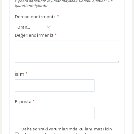
E-posta adresiniz yayınlanmayacak.
Gerekli alanlar
*
ile
işaretlenmişlerdir
Derecelendirmeniz
*
Değerlendirmeniz
*
İsim
*
E-posta
*
Daha sonraki yorumlarımda kullanılması için