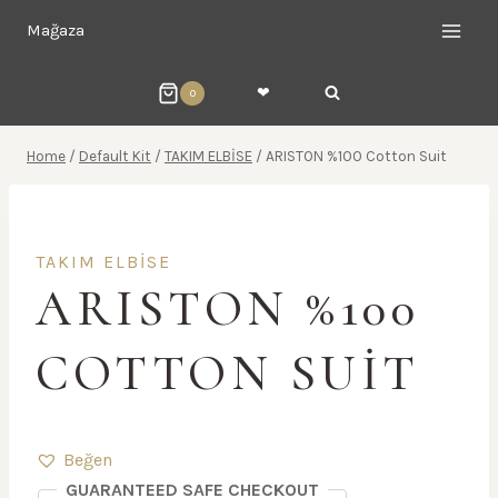
Skip
Mağaza
to
content
❤︎
0
Home
/
Default Kit
/
TAKIM ELBİSE
/
ARISTON %100 Cotton Suit
TAKIM ELBİSE
ARISTON %100
COTTON SUIT
Beğen
GUARANTEED SAFE CHECKOUT