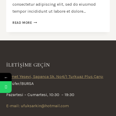
consectetur adipiscing elit, sed do eiusmod
tempor incididunt ut labore et dolore…
24
READ MORE
REASONS
TO
SEEK
OUT
FRESH
FIGS
İLETİŞİME GEÇİN
←
Ahmet Yesevi, Sapanca Sk. No4/1 Turkuaz Plus Çarşı
Nilüfer/BURSA
Pazartesi – Cumartesi, 10:30 – 19:30
E-mail: ufuksarkin@hotmail.com